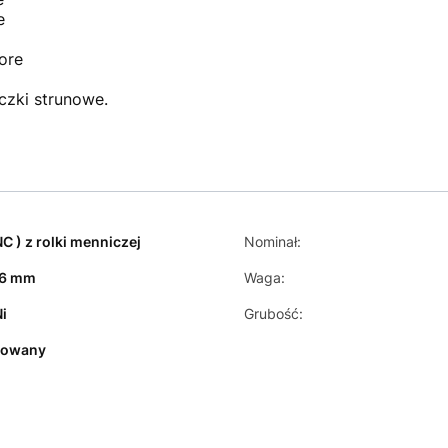
e
ore
zki strunowe.
NC ) z rolki menniczej
Nominał:
26 mm
Waga:
i
Grubość:
kowany