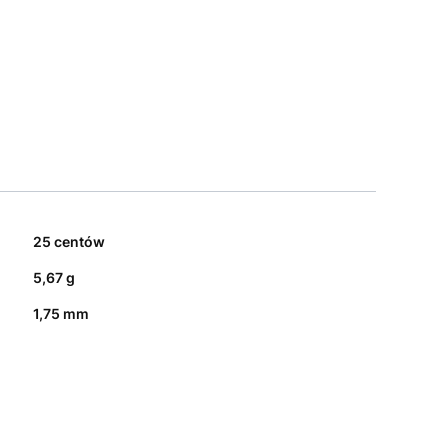
25 centów
5,67 g
1,75 mm