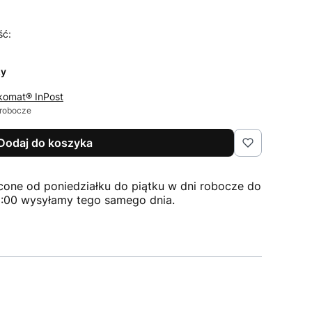
ść:
zy
komat® InPost
 robocze
Dodaj do koszyka
cone od poniedziałku do piątku w dni robocze do
2:00 wysyłamy tego samego dnia.