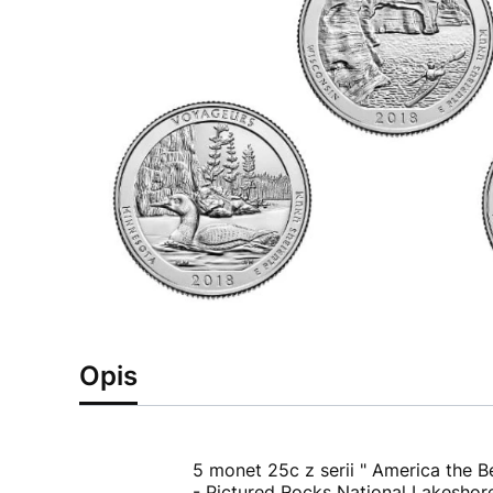
Opis
5 monet 25c z serii " America the B
- Pictured Rocks National Lakeshor