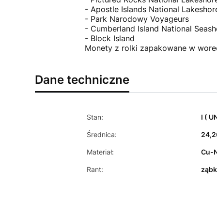
- Apostle Islands National Lakeshor
- Park Narodowy Voyageurs
- Cumberland Island National Seash
- Block Island
Monety z rolki zapakowane w worec
Dane techniczne
Stan:
I ( U
Średnica:
24,
Materiał:
Cu-N
Rant:
ząb