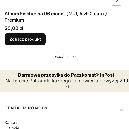
Album Fischer na 96 monet ( 2 zł, 5 zł, 2 euro )
Premium
Cena
30,00 zł
Zobacz produkt
Strona
z 1
Darmowa przesyłka do Paczkomat® InPost!
Na terenie Polski dla każdego zamówienia powyżej 299
zł
Linki w stopce
CENTRUM POMOCY
Kontakt
O firmie