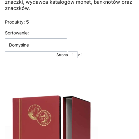
znaczki, wydawca katalogów monet, banknotów oraz
znaczków.
Produkty:
5
Lista produktów
Sortowanie:
Domyślne
Strona
z 1