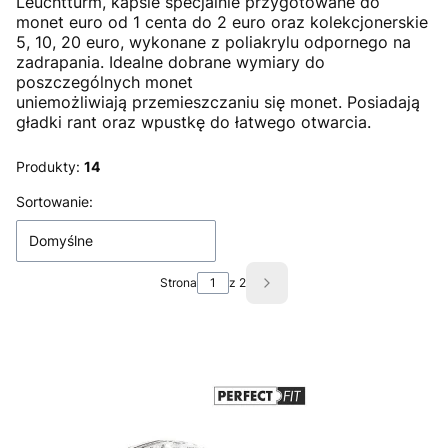
Leuchtturm, kapsle specjalnie przygotowane do
monet euro od 1 centa do 2 euro oraz kolekcjonerskie
5, 10, 20 euro, wykonane z poliakrylu odpornego na
zadrapania. Idealne dobrane wymiary do
poszczególnych monet
uniemożliwiają przemieszczaniu się monet. Posiadają
gładki rant oraz wpustkę do łatwego otwarcia.
Produkty:
14
Lista produktów
Sortowanie:
Domyślne
Strona
z 2
Następne produkty