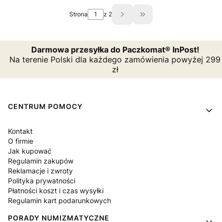
Strona
z 2
Przejdź do ostatniej st
Darmowa przesyłka do Paczkomat® InPost!
Na terenie Polski dla każdego zamówienia powyżej 299
zł
Linki w stopce
CENTRUM POMOCY
Kontakt
O firmie
Jak kupować
Regulamin zakupów
Reklamacje i zwroty
Polityka prywatności
Płatności koszt i czas wysyłki
Regulamin kart podarunkowych
PORADY NUMIZMATYCZNE