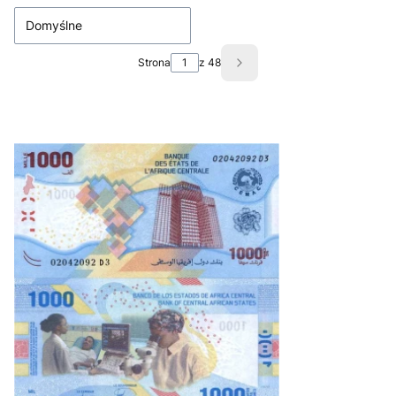
Domyślne
Strona
z 48
Następne produkty