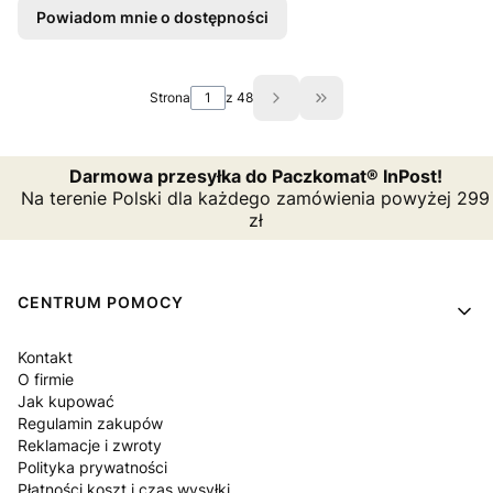
Powiadom mnie o dostępności
Strona
z 48
Przejdź do ostatniej s
Darmowa przesyłka do Paczkomat® InPost!
Na terenie Polski dla każdego zamówienia powyżej 299
zł
Linki w stopce
CENTRUM POMOCY
Kontakt
O firmie
Jak kupować
Regulamin zakupów
Reklamacje i zwroty
Polityka prywatności
Płatności koszt i czas wysyłki