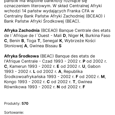
państw ma wspólne banknoty różniące się
oznaczeniem literowym. W skład Centralnej Afryki
wchodzi 14 państw wydających Franka CFA w
Centralny Bank Państw Afryki Zachodniej (BCEAO) i
Bank Państw Afryki Środkowej (BEAC).
Afryka Zachodnia
(BCEAO) Banque Centrale des etats
de l´Afrique de l´Ouest - Mali
D
, Niger
H
, Burkina Faso
C
, Benin
B
, Toga
T
, Senegal
K
, Wybrzeże Kości
Słoniowej
A
, Gwinea Bissau
S
Afryka Środkowa
(BEAC) Banque des etats de
l'Afrique Centrale - Czad 1993 - 2002 r.
P
od 2002 r.
C
, Kamerun 1993 - 2002 r.
E
od 2002 r.
U
, Gabon
1993 - 2002 r.
L
od 2002 r.
A
, Republika
Środkowoafrykańska 1993 - 2002 r.
F
od 2002 r.
M
,
Kongo 1993 - 2002 r.
C
od 2002 r.
T
, Gwinea
Równikowa 1993 - 2002 r.
N
od 2002 r.
F
Produkty:
570
Lista produktów
Sortowanie: