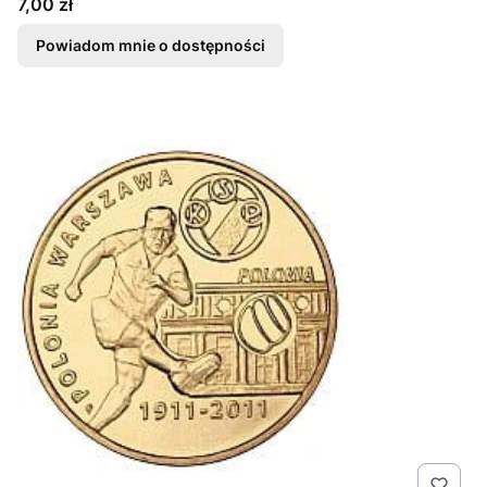
Cena
7,00 zł
Powiadom mnie o dostępności