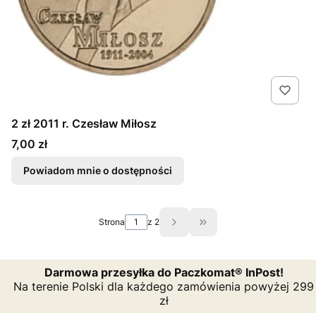
2 zł 2011 r. Czesław Miłosz
Cena
7,00 zł
Powiadom mnie o dostępności
Strona
z 2
Przejdź do ostatniej st
Darmowa przesyłka do Paczkomat® InPost!
Na terenie Polski dla każdego zamówienia powyżej 299
zł