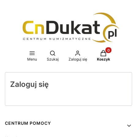
Produkty w koszy
Otwórz wyszukiwarkę
Menu
Szukaj
Zaloguj się
Koszyk
Zaloguj się
Linki w stopce
CENTRUM POMOCY