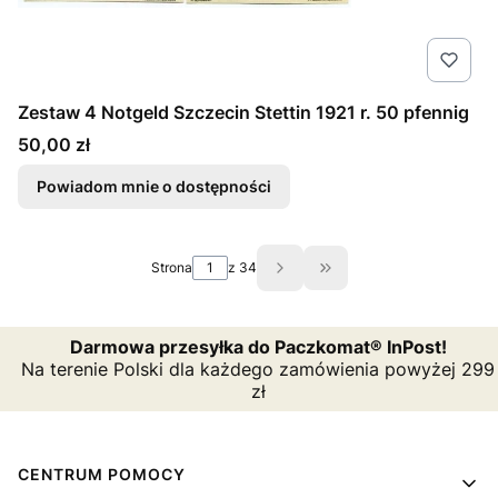
Zestaw 4 Notgeld Szczecin Stettin 1921 r. 50 pfennig
Cena
50,00 zł
Powiadom mnie o dostępności
Strona
z 34
Przejdź do ostatniej s
Darmowa przesyłka do Paczkomat® InPost!
Na terenie Polski dla każdego zamówienia powyżej 299
zł
Linki w stopce
CENTRUM POMOCY