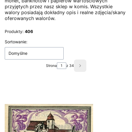
monet, banknotów i papierów wartościowych
przyjętych przez nasz sklep w komis. Wszystkie
walory posiadają dokładny opis i realne zdjęcia/skany
oferowanych walorów.
Produkty:
406
Lista produktów
Sortowanie:
Domyślne
Strona
z 34
Następne produkty