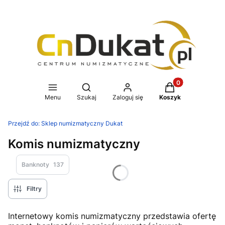
Produkty w koszy
Otwórz wyszukiwarkę
Menu
Szukaj
Zaloguj się
Koszyk
Przejdź do:
Sklep numizmatyczny Dukat
Komis numizmatyczny
Banknoty
137
Filtry
Internetowy komis numizmatyczny przedstawia ofertę