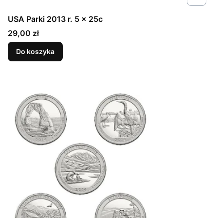
USA Parki 2013 r. 5 x 25c
Cena
29,00 zł
Do koszyka