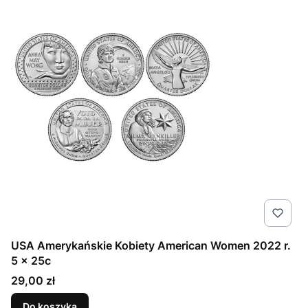
USA Amerykańskie Kobiety American Women 2022 r.
5 x 25c
Cena
29,00 zł
Do koszyka