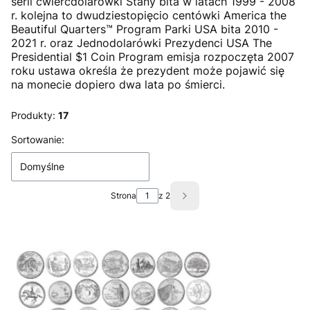
serii ćwierćdolarówki Stany bita w latach 1999 - 2008
r. kolejna to dwudziestopięcio centówki America the
Beautiful Quarters™ Program Parki USA bita 2010 -
2021 r. oraz Jednodolarówki Prezydenci USA The
Presidential $1 Coin Program emisja rozpoczęta 2007
roku ustawa określa że prezydent może pojawić się
na monecie dopiero dwa lata po śmierci.
Produkty:
17
Lista produktów
Sortowanie:
Domyślne
Strona
z 2
Następne produkty