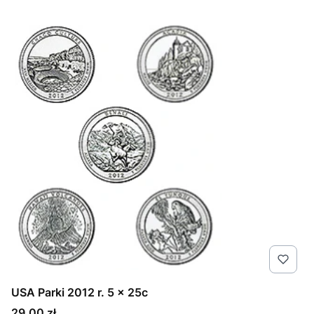
USA Parki 2012 r. 5 x 25c
Cena
29,00 zł