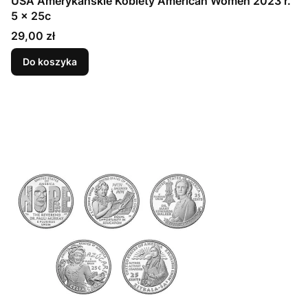
USA Amerykańskie Kobiety American Women 2023 r.
5 x 25c
Cena
29,00 zł
Do koszyka