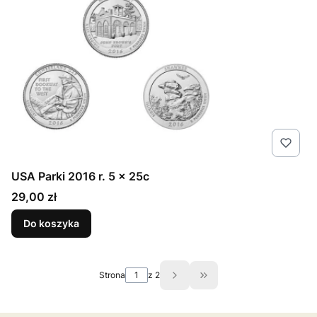
USA Parki 2016 r. 5 x 25c
Cena
29,00 zł
Do koszyka
Strona
z 2
Przejdź do ostatniej st