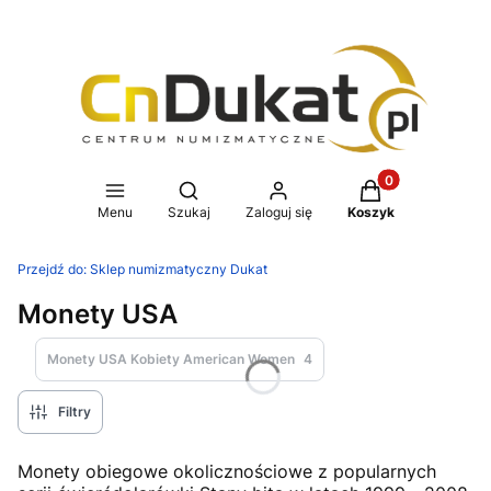
Produkty w koszy
Otwórz wyszukiwarkę
Menu
Szukaj
Zaloguj się
Koszyk
Przejdź do:
Sklep numizmatyczny Dukat
Monety USA
Monety USA Kobiety American Women
4
Filtry
Monety obiegowe okolicznościowe z popularnych