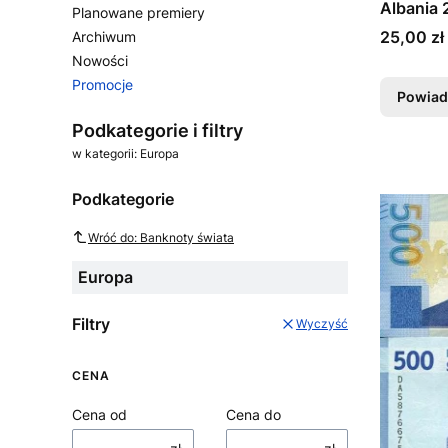
Albania 
Planowane premiery
Cena
25,00 zł
Archiwum
Nowości
Promocje
Powiad
Koniec menu
Podkategorie i filtry
w kategorii: Europa
Podkategorie
Wróć do: Banknoty świata
Europa
Filtry
Wyczyść
CENA
Cena od
Cena do