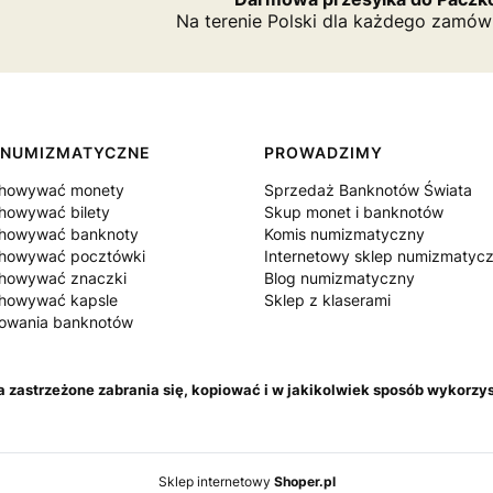
Na terenie Polski dla każdego zamów
 NUMIZMATYCZNE
PROWADZIMY
chowywać monety
Sprzedaż Banknotów Świata
howywać bilety
Skup monet i banknotów
chowywać banknoty
Komis numizmatyczny
chowywać pocztówki
Internetowy sklep numizmatyc
chowywać znaczki
Blog numizmatyczny
chowywać kapsle
Sklep z klaserami
howania banknotów
astrzeżone zabrania się, kopiować i w jakikolwiek sposób wykorzys
Sklep internetowy
Shoper.pl