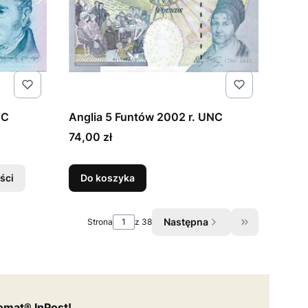
NC
Anglia 5 Funtów 2002 r. UNC
Cena
74,00 zł
ści
Do koszyka
Następna
Strona
z 38
Przejdź do os
mat® InPost!