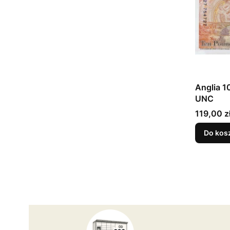
Anglia 1
UNC
Cena
119,00 z
Do kos