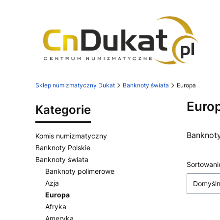
Sklep numizmatyczny Dukat
Banknoty świata
Europa
Euro
Kategorie
Banknoty
Komis numizmatyczny
Banknoty Polskie
Banknoty świata
Lista
Sortowani
Banknoty polimerowe
Azja
Domyśl
Europa
Afryka
Ameryka