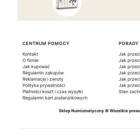
Linki w stopce
CENTRUM POMOCY
PORADY
Kontakt
Jak prze
O firmie
Jak przec
Jak kupować
Jak prze
Regulamin zakupów
Jak prze
Reklamacje i zwroty
Jak prze
Polityka prywatności
Jak prze
Płatności koszt i czas wysyłki
Stan zac
Regulamin kart podarunkowych
Sklep Numizmatyczny © Wszelkie prawa z