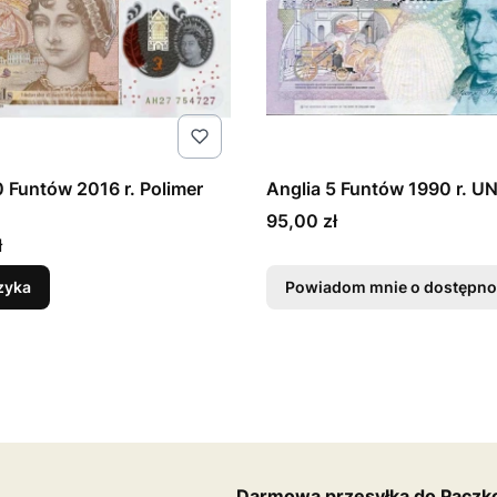
0 Funtów 2016 r. Polimer
Anglia 5 Funtów 1990 r. U
Cena
95,00 zł
ł
zyka
Powiadom mnie o dostępno
Darmowa przesyłka do Paczko