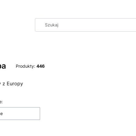
pa
Produkty:
446
 z Europy
 produktów
e:
ne