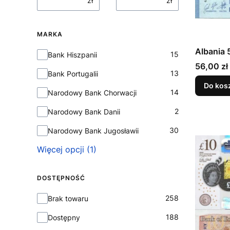
zł
zł
MARKA
Albania 
Marka
15
Bank Hiszpanii
Cena
56,00 zł
13
Bank Portugalii
Do kos
14
Narodowy Bank Chorwacji
2
Narodowy Bank Danii
30
Narodowy Bank Jugosławii
Więcej opcji (1)
DOSTĘPNOŚĆ
Dostępność
258
Brak towaru
188
Dostępny