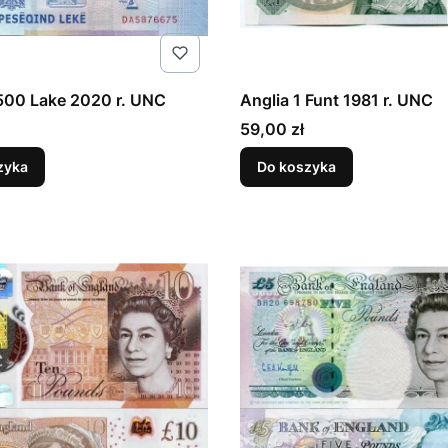
500 Lake 2020 r. UNC
Anglia 1 Funt 1981 r. UNC
Cena
59,00 zł
zyka
Do koszyka