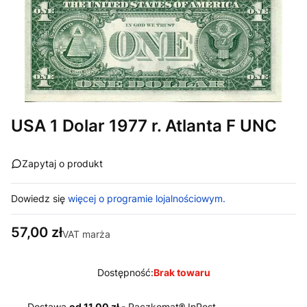
USA 1 Dolar 1977 r. Atlanta F UNC
Zapytaj o produkt
Dowiedz się
więcej o programie lojalnościowym.
Cena
57,00 zł
VAT marża
Dostępność:
Brak towaru
Dostawa
od 11,00 zł
- Paczkomat® InPost