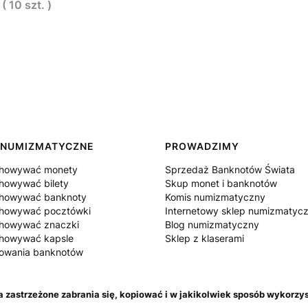
 10 szt. )
 NUMIZMATYCZNE
PROWADZIMY
chowywać monety
Sprzedaż Banknotów Świata
howywać bilety
Skup monet i banknotów
chowywać banknoty
Komis numizmatyczny
chowywać pocztówki
Internetowy sklep numizmatyc
chowywać znaczki
Blog numizmatyczny
chowywać kapsle
Sklep z klaserami
howania banknotów
astrzeżone zabrania się, kopiować i w jakikolwiek sposób wykorzys