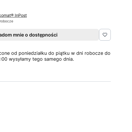
komat® InPost
 robocze
adom mnie o dostępności
cone od poniedziałku do piątku w dni robocze do
2:00 wysyłamy tego samego dnia.