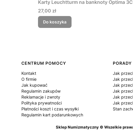
Karty Leuchtturm na banknoty Optima 3C (
Cena
27,00 zł
Do koszyka
Linki w stopce
CENTRUM POMOCY
PORADY
Kontakt
Jak prze
O firmie
Jak przec
Jak kupować
Jak prze
Regulamin zakupów
Jak prze
Reklamacje i zwroty
Jak prze
Polityka prywatności
Jak prze
Płatności koszt i czas wysyłki
Stan zac
Regulamin kart podarunkowych
Sklep Numizmatyczny © Wszelkie prawa z