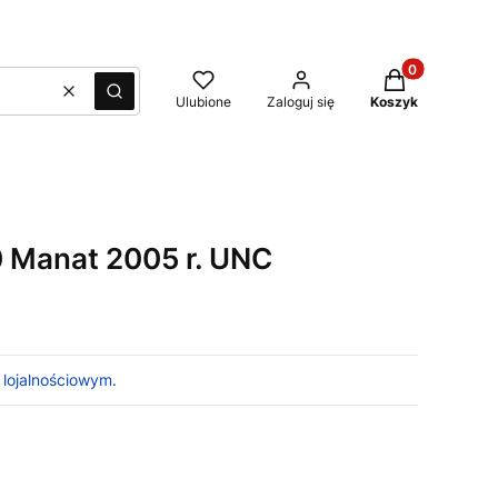
Produkty w kos
Wyczyść
Szukaj
Ulubione
Zaloguj się
Koszyk
 Manat 2005 r. UNC
 lojalnościowym.