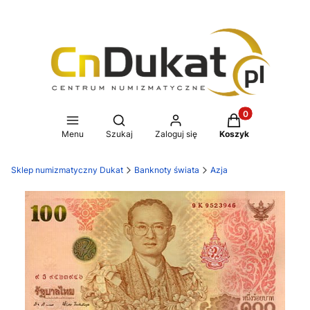
Produkty w koszy
Otwórz wyszukiwarkę
Menu
Szukaj
Zaloguj się
Koszyk
Sklep numizmatyczny Dukat
Banknoty świata
Azja