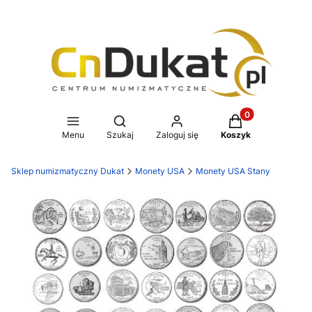
Produkty w koszy
Otwórz wyszukiwarkę
Menu
Szukaj
Zaloguj się
Koszyk
Sklep numizmatyczny Dukat
Monety USA
Monety USA Stany