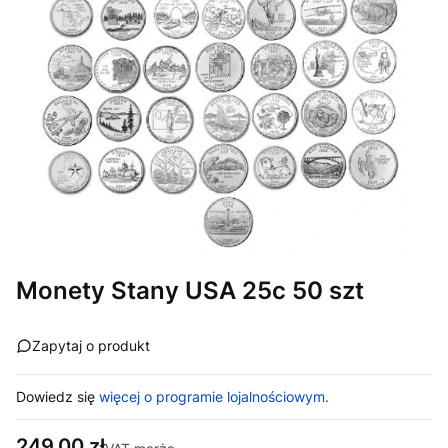
Monety Stany USA 25c 50 szt
Zapytaj o produkt
Dowiedz się
więcej o programie lojalnościowym.
Cena
249,00 zł