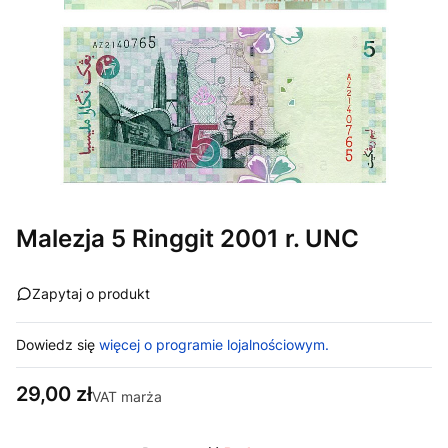
Malezja 5 Ringgit 2001 r. UNC
Zapytaj o produkt
Dowiedz się
więcej o programie lojalnościowym.
Cena
29,00 zł
VAT marża