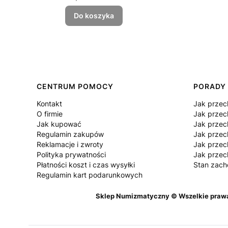
Do koszyka
Linki w stopce
CENTRUM POMOCY
PORADY
Kontakt
Jak prze
O firmie
Jak przec
Jak kupować
Jak prze
Regulamin zakupów
Jak prze
Reklamacje i zwroty
Jak prze
Polityka prywatności
Jak prze
Płatności koszt i czas wysyłki
Stan zac
Regulamin kart podarunkowych
Sklep Numizmatyczny © Wszelkie prawa z