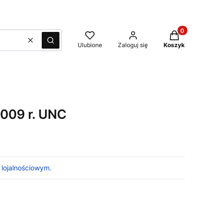
Produkty w kos
Wyczyść
Szukaj
Ulubione
Zaloguj się
Koszyk
2009 r. UNC
 lojalnościowym.