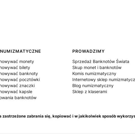
 NUMIZMATYCZNE
PROWADZIMY
chowywać monety
Sprzedaż Banknotów Świata
howywać bilety
Skup monet i banknotów
chowywać banknoty
Komis numizmatyczny
chowywać pocztówki
Internetowy sklep numizmatyc
chowywać znaczki
Blog numizmatyczny
chowywać kapsle
Sklep z klaserami
howania banknotów
astrzeżone zabrania się, kopiować i w jakikolwiek sposób wykorzys