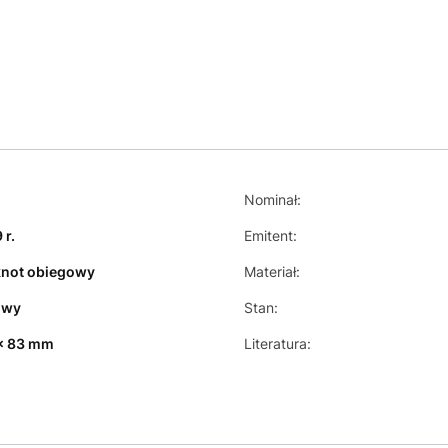
a
Nominał:
 r.
Emitent:
not obiegowy
Materiał:
owy
Stan:
x 83 mm
Literatura: