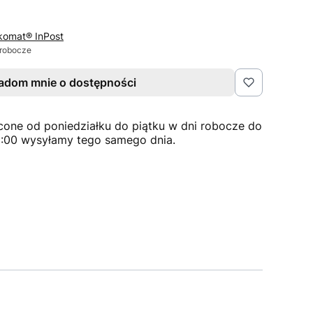
komat® InPost
 robocze
adom mnie o dostępności
cone od poniedziałku do piątku w dni robocze do
2:00 wysyłamy tego samego dnia.