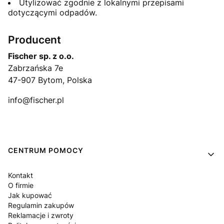
Utylizować zgodnie z lokalnymi przepisami
dotyczącymi odpadów.
Producent
Fischer sp. z o.o.
Zabrzańska 7e
47-907 Bytom, Polska
info@fischer.pl
Linki w stopce
CENTRUM POMOCY
Kontakt
O firmie
Jak kupować
Regulamin zakupów
Reklamacje i zwroty