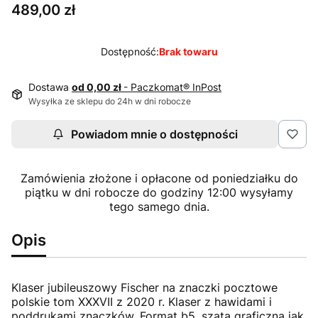
Cena
489,00 zł
Dostępność:
Brak towaru
Dostawa
od 0,00 zł
- Paczkomat® InPost
Wysyłka ze sklepu do 24h w dni robocze
Powiadom mnie o dostępności
Zamówienia złożone i opłacone od poniedziałku do
piątku w dni robocze do godziny 12:00 wysyłamy
tego samego dnia.
Opis
Klaser jubileuszowy Fischer na znaczki pocztowe
polskie tom XXXVII z 2020 r. Klaser z hawidami i
poddrukami znaczków. Format b5, szata graficzna jak