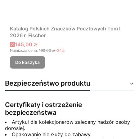
Katalog Polskich Znaczków Pocztowych Tom I
2026 r. Fischer
Cena promocyjna
145,00 zł
Najniższa cena:
190,00 zł
-24%
Do koszyka
Bezpieczeństwo produktu
Certyfikaty i ostrzeżenie
bezpieczeństwa
Artykuł dla kolekcjonerów zalecany nadzór osoby
dorosłej.
Opakowanie nie służy do zabawy.