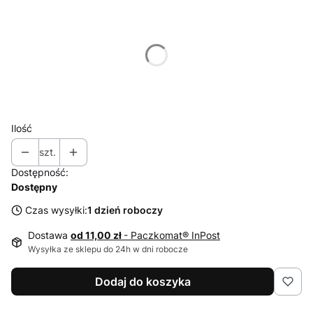
Wybierz wariant produktu:
Poszczególne warianty mogą różnić się ceną
*
Dostępne kolory
Wybierz
Ilość
szt.
Dostępność:
Dostępny
Czas wysyłki:
1 dzień roboczy
Dostawa
od 11,00 zł
- Paczkomat® InPost
Wysyłka ze sklepu do 24h w dni robocze
Dodaj do koszyka