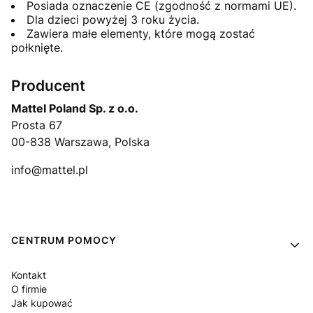
Posiada oznaczenie CE (zgodność z normami UE).
Dla dzieci powyżej 3 roku życia.
Zawiera małe elementy, które mogą zostać
połknięte.
Producent
Mattel Poland Sp. z o.o.
Prosta 67
00-838 Warszawa, Polska
info@mattel.pl
Linki w stopce
CENTRUM POMOCY
Kontakt
O firmie
Jak kupować