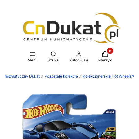
Produkty w koszy
Otwórz wyszukiwarkę
Menu
Szukaj
Zaloguj się
Koszyk
 numizmatyczny Dukat
Pozostałe kolekcje
Kolekcjonerskie Hot Wheels®