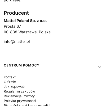
Producent
Mattel Poland Sp. z o.o.
Prosta 67
00-838 Warszawa, Polska
info@mattel.pl
Linki w stopce
CENTRUM POMOCY
Kontakt
O firmie
Jak kupować
Regulamin zakupów
Reklamacje i zwroty
Polityka prywatności
Płatności koszt i czas wysyłki