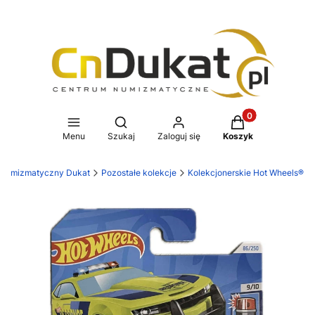
Produkty w koszy
Otwórz wyszukiwarkę
Menu
Szukaj
Zaloguj się
Koszyk
 numizmatyczny Dukat
Pozostałe kolekcje
Kolekcjonerskie Hot Wheels®