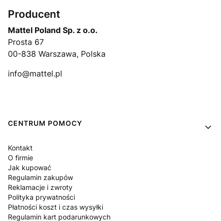
Producent
Mattel Poland Sp. z o.o.
Prosta 67
00-838 Warszawa, Polska
info@mattel.pl
Linki w stopce
CENTRUM POMOCY
Kontakt
O firmie
Jak kupować
Regulamin zakupów
Reklamacje i zwroty
Polityka prywatności
Płatności koszt i czas wysyłki
Regulamin kart podarunkowych