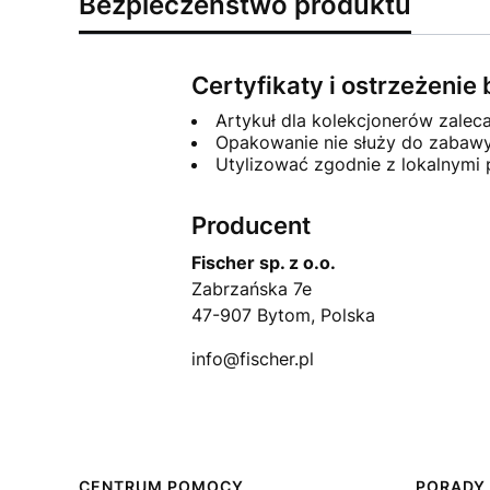
Bezpieczeństwo produktu
Certyfikaty i ostrzeżeni
Artykuł dla kolekcjonerów zalec
Opakowanie nie służy do zabawy
Utylizować zgodnie z lokalnymi
Producent
Fischer sp. z o.o.
Zabrzańska 7e
47-907 Bytom, Polska
info@fischer.pl
CENTRUM POMOCY
PORADY