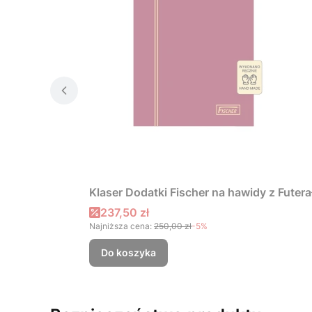
Klaser Dodatki Fischer na hawidy z Futer
Cena promocyjna
237,50 zł
Najniższa cena:
250,00 zł
-5%
Do koszyka