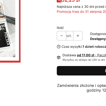
52,25 zł
Najniższa cena z 30 dni przed 
Promocja trwa do 31 sierpnia 2
Ilość
Dostępno
szt.
Dostępny
Czas wysyłki:
1 dzień roboc
Dostawa
od 11,00 zł
- Pacz
Wysyłka ze sklepu do 24h w dni
Zamówienia złożone i opła
godziny 1