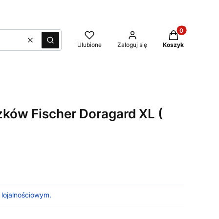
Produkty w kos
Wyczyść
Szukaj
Ulubione
Zaloguj się
Koszyk
ków Fischer Doragard XL (
 lojalnościowym.