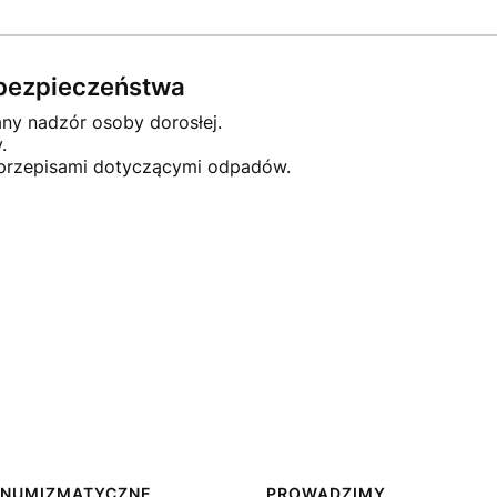
e bezpieczeństwa
any nadzór osoby dorosłej.
.
 przepisami dotyczącymi odpadów.
 NUMIZMATYCZNE
PROWADZIMY