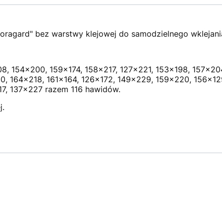
oragard" bez warstwy klejowej do samodzielnego wklejani
8, 154x200, 159x174, 158x217, 127x221, 153x198, 157x20
0, 164x218, 161x164, 126x172, 149x229, 159x220, 156x129
17, 137x227 razem 116 hawidów.
j.