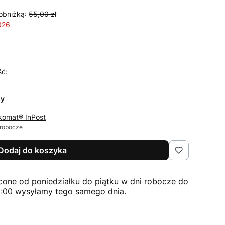
obniżką:
55,00 zł
026
ść:
zy
komat® InPost
 robocze
Dodaj do koszyka
cone od poniedziałku do piątku w dni robocze do
2:00 wysyłamy tego samego dnia.