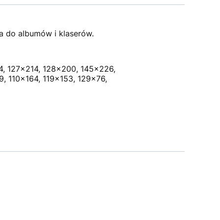
a do albumów i klaserów.
4, 127x214, 128x200, 145x226,
, 110x164, 119x153, 129x76,