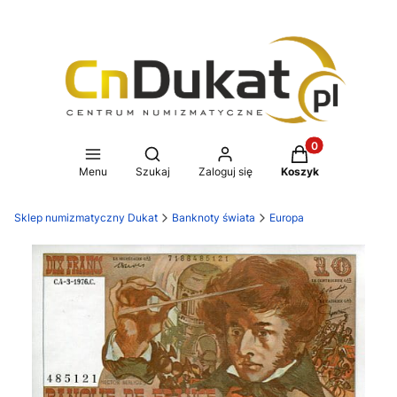
Produkty w koszy
Otwórz wyszukiwarkę
Menu
Szukaj
Zaloguj się
Koszyk
Sklep numizmatyczny Dukat
Banknoty świata
Europa