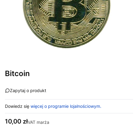
Bitcoin
Zapytaj o produkt
Dowiedz się
więcej o programie lojalnościowym.
Cena
10,00 zł
VAT marża