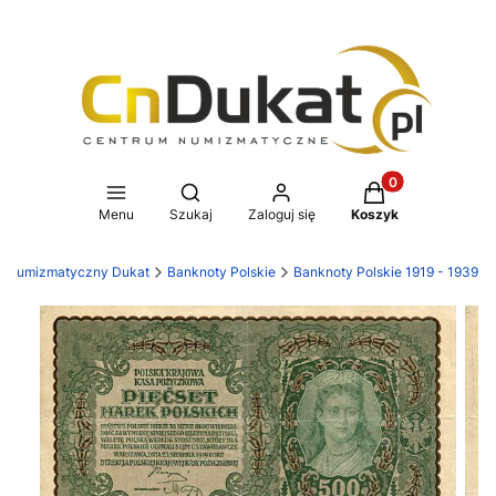
Produkty w koszy
Otwórz wyszukiwarkę
Menu
Szukaj
Zaloguj się
Koszyk
p numizmatyczny Dukat
Banknoty Polskie
Banknoty Polskie 1919 - 1939