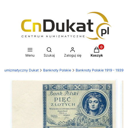
Produkty w koszy
Otwórz wyszukiwarkę
Menu
Szukaj
Zaloguj się
Koszyk
p numizmatyczny Dukat
Banknoty Polskie
Banknoty Polskie 1919 - 1939