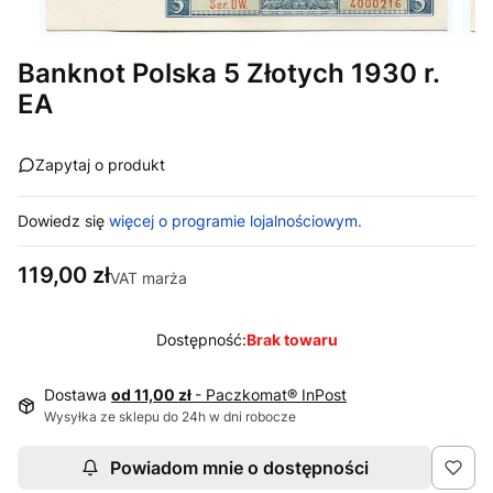
Banknot Polska 5 Złotych 1930 r.
EA
Zapytaj o produkt
Dowiedz się
więcej o programie lojalnościowym.
Cena
119,00 zł
VAT marża
Dostępność:
Brak towaru
Dostawa
od 11,00 zł
- Paczkomat® InPost
Wysyłka ze sklepu do 24h w dni robocze
Powiadom mnie o dostępności