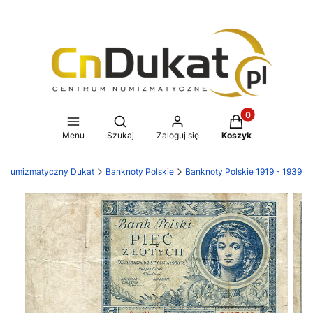
Produkty w koszy
Otwórz wyszukiwarkę
Menu
Szukaj
Zaloguj się
Koszyk
p numizmatyczny Dukat
Banknoty Polskie
Banknoty Polskie 1919 - 1939