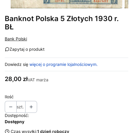
Banknot Polska 5 Złotych 1930 r.
BŁ
Bank Polski
Zapytaj o produkt
Dowiedz się
więcej o programie lojalnościowym.
Cena
28,00 zł
VAT marża
Ilość
szt.
Dostępność:
Dostępny
Czas wysyłki:
1 dzień roboczy