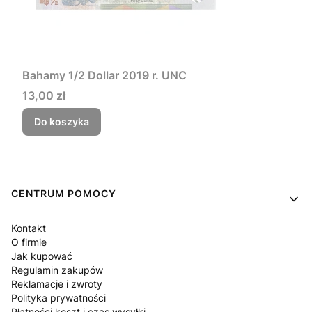
Bahamy 1/2 Dollar 2019 r. UNC
Cena
13,00 zł
Do koszyka
Linki w stopce
CENTRUM POMOCY
Kontakt
O firmie
Jak kupować
Regulamin zakupów
Reklamacje i zwroty
Polityka prywatności
Płatności koszt i czas wysyłki