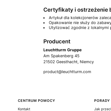
Certyfikaty i ostrzeżeni
Artykuł dla kolekcjonerów zalec
Opakowanie nie służy do zabawy
Utylizować zgodnie z lokalnymi
Producent
Leuchtturm Gruppe
Am Spakenberg 45
21502 Geesthacht, Niemcy
product@leuchtturm.com
Linki w stopce
CENTRUM POMOCY
PORADY
Kontakt
Jak prze