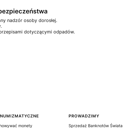
e bezpieczeństwa
any nadzór osoby dorosłej.
.
 przepisami dotyczącymi odpadów.
 NUMIZMATYCZNE
PROWADZIMY
chowywać monety
Sprzedaż Banknotów Świata