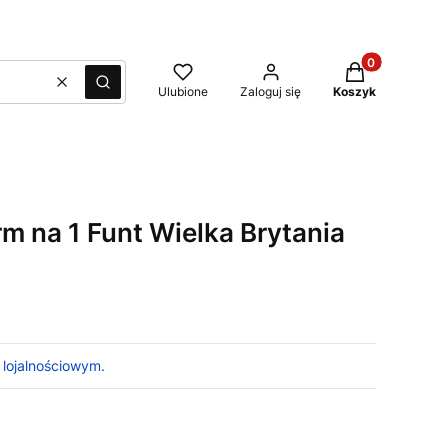
Produkty w kos
Wyczyść
Szukaj
Ulubione
Zaloguj się
Koszyk
m na 1 Funt Wielka Brytania
 lojalnościowym.