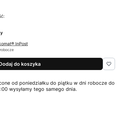
ść:
zy
komat® InPost
 robocze
Dodaj do koszyka
cone od poniedziałku do piątku w dni robocze do
2:00 wysyłamy tego samego dnia.