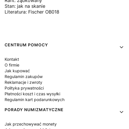
Rant: ząbkowany
Stan: jak na skanie
Literatura: Fischer OB018
Linki w stopce
CENTRUM POMOCY
Kontakt
O firmie
Jak kupować
Regulamin zakupów
Reklamacje i zwroty
Polityka prywatności
Płatności koszt i czas wysyłki
Regulamin kart podarunkowych
PORADY NUMIZMATYCZNE
Jak przechowywać monety