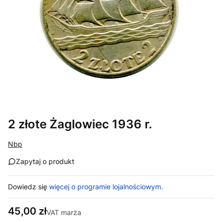
2 złote Żaglowiec 1936 r.
Nbp
Zapytaj o produkt
Dowiedz się
więcej o programie lojalnościowym.
Cena
45,00 zł
VAT marża