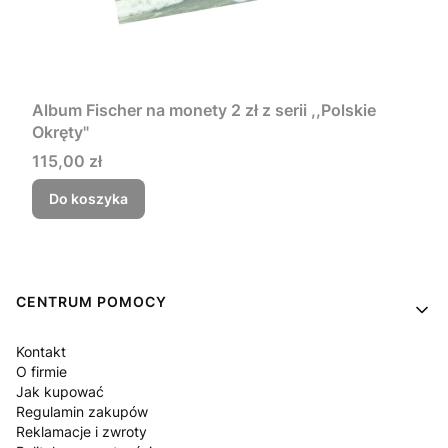
Album Fischer na monety 2 zł z serii ,,Polskie
Okręty"
Cena
115,00 zł
Do koszyka
Linki w stopce
CENTRUM POMOCY
Kontakt
O firmie
Jak kupować
Regulamin zakupów
Reklamacje i zwroty