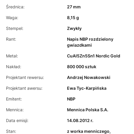
Średnica:
27 mm
Waga:
8,15 g
Stempel:
Zwykły
Rant:
Napis NBP rozdzielony
gwiazdkami
Metal:
CuAl5Zn5Sn1 Nordic Gold
Nakład:
800 000 sztuk
Projektant rewersu:
Andrzej Nowakowski
Projektant awersu:
Ewa Tyc-Karpińska
Emitent:
NBP
Mennica:
Mennica Polska S.A.
Data emisji:
14.08.2012 r.
Stan:
z worka menniczego,