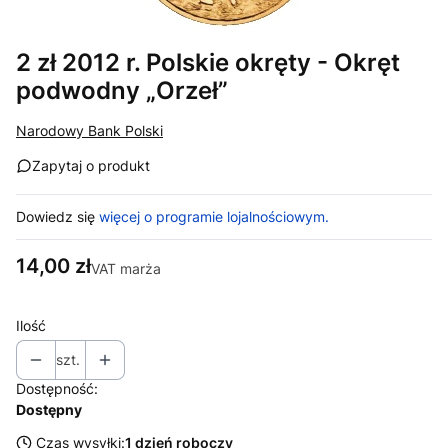
2 zł 2012 r. Polskie okręty - Okręt
podwodny „Orzeł”
Narodowy Bank Polski
Zapytaj o produkt
Dowiedz się
więcej o programie lojalnościowym.
Cena
14,00 zł
VAT marża
Ilość
szt.
Dostępność:
Dostępny
Czas wysyłki:
1 dzień roboczy