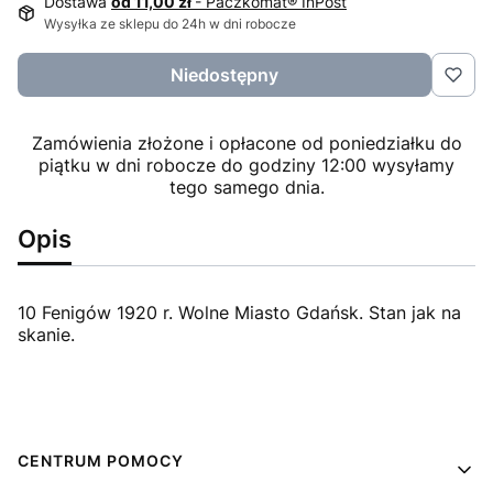
Dostawa
od 11,00 zł
- Paczkomat® InPost
Wysyłka ze sklepu do 24h w dni robocze
Niedostępny
Zamówienia złożone i opłacone od poniedziałku do
piątku w dni robocze do godziny 12:00 wysyłamy
tego samego dnia.
Opis
10 Fenigów 1920 r. Wolne Miasto Gdańsk. Stan jak na
skanie.
Linki w stopce
CENTRUM POMOCY