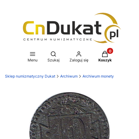
Produkty w koszy
Otwórz wyszukiwarkę
Menu
Szukaj
Zaloguj się
Koszyk
Sklep numizmatyczny Dukat
Archiwum
Archiwum monety