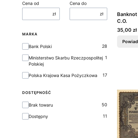
Cena od
Cena do
zł
zł
Banknot 
C.O.
Cena
35,00 zł
MARKA
Powiad
Marka
28
Bank Polski
1
Ministerstwo Skarbu Rzeczpospolitej
Polskiej
17
Polska Krajowa Kasa Pożyczkowa
DOSTĘPNOŚĆ
Dostępność
50
Brak towaru
11
Dostępny