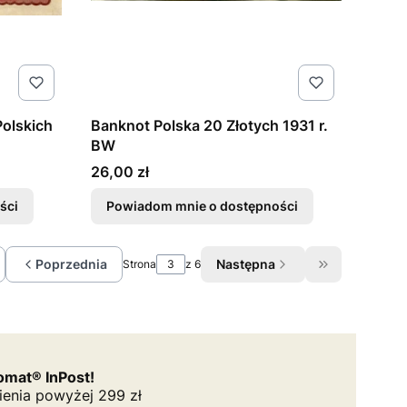
olskich
Banknot Polska 20 Złotych 1931 r.
BW
Cena
26,00 zł
ści
Powiadom mnie o dostępności
Poprzednia
Następna
Strona
z 6
óć do pierwszej strony z produktami
Przejdź do os
mat® InPost!
ienia powyżej 299 zł