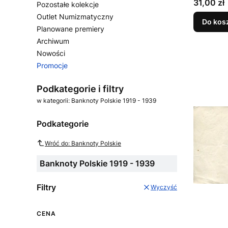
Cena
31,00 zł
Pozostałe kolekcje
Outlet Numizmatyczny
Do kos
Planowane premiery
Archiwum
Nowości
Promocje
Koniec menu
Podkategorie i filtry
w kategorii: Banknoty Polskie 1919 - 1939
Podkategorie
Wróć do: Banknoty Polskie
Banknoty Polskie 1919 - 1939
Filtry
Wyczyść
CENA