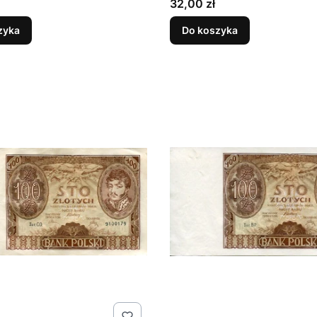
Cena
32,00 zł
zyka
Do koszyka