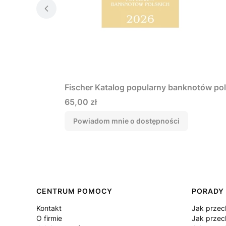
Fischer Katalog popularny banknotów pol
Cena
65,00 zł
Powiadom mnie o dostępności
Linki w stopce
CENTRUM POMOCY
PORADY
Kontakt
Jak prze
O firmie
Jak przec