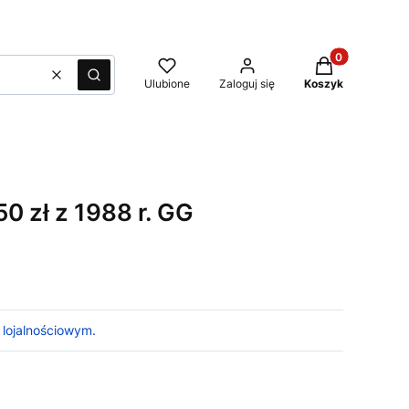
Produkty w kos
Wyczyść
Szukaj
Ulubione
Zaloguj się
Koszyk
0 zł z 1988 r. GG
 lojalnościowym.