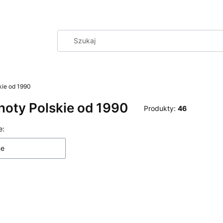
kie od 1990
oty Polskie od 1990
Produkty:
46
 produktów
e:
ne