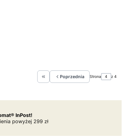
Poprzednia
Strona
z 4
Wróć do pierwszej strony z produktami
mat® InPost!
ienia powyżej 299 zł