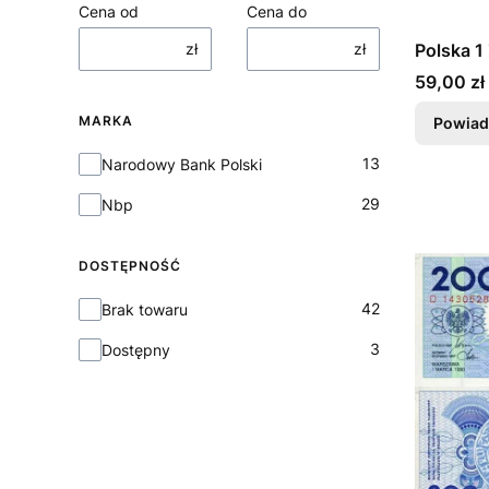
Cena od
Cena do
zł
zł
Polska 1
Cena
59,00 zł
MARKA
Powiad
Marka
13
Narodowy Bank Polski
29
Nbp
DOSTĘPNOŚĆ
Dostępność
42
Brak towaru
3
Dostępny