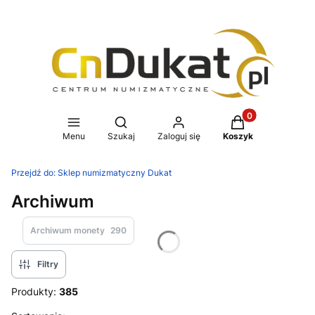
Produkty w koszy
Otwórz wyszukiwarkę
Menu
Szukaj
Zaloguj się
Koszyk
Przejdź do:
Sklep numizmatyczny Dukat
Archiwum
Archiwum monety
290
Filtry
Produkty:
385