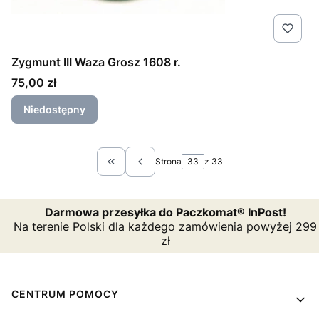
Zygmunt III Waza Grosz 1608 r.
Cena
75,00 zł
Niedostępny
Strona
z 33
Wróć do pierwszej strony z produktami
Darmowa przesyłka do Paczkomat® InPost!
Na terenie Polski dla każdego zamówienia powyżej 299
zł
Linki w stopce
CENTRUM POMOCY