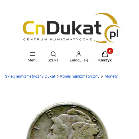
Produkty w koszy
Otwórz wyszukiwarkę
Menu
Szukaj
Zaloguj się
Koszyk
Sklep numizmatyczny Dukat
Komis numizmatyczny
Monety