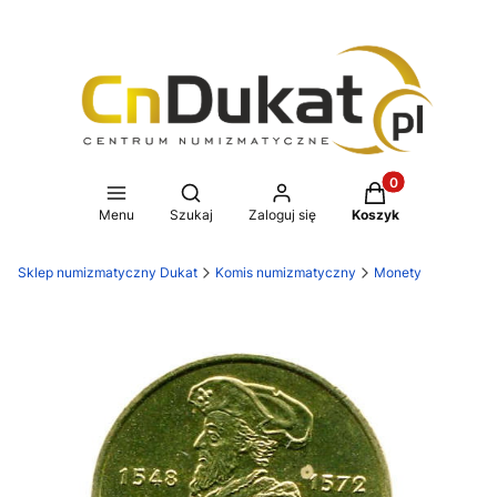
Produkty w koszy
Otwórz wyszukiwarkę
Menu
Szukaj
Zaloguj się
Koszyk
Sklep numizmatyczny Dukat
Komis numizmatyczny
Monety