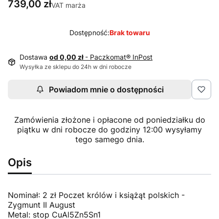
Cena
739,00 zł
VAT marża
Dostępność:
Brak towaru
Dostawa
od 0,00 zł
- Paczkomat® InPost
Wysyłka ze sklepu do 24h w dni robocze
Powiadom mnie o dostępności
Zamówienia złożone i opłacone od poniedziałku do
piątku w dni robocze do godziny 12:00 wysyłamy
tego samego dnia.
Opis
Nominał: 2 zł Poczet królów i książąt polskich -
Zygmunt II August
Metal: stop CuAl5Zn5Sn1