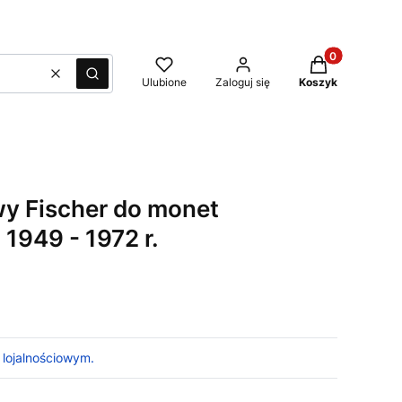
Produkty w kos
Wyczyść
Szukaj
Ulubione
Zaloguj się
Koszyk
wy Fischer do monet
1949 - 1972 r.
 lojalnościowym.