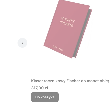
Klaser rocznikowy Fischer do monet obie
Cena
317,00 zł
Do koszyka