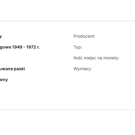
y
Producent:
gowe 1949 - 1972 r.
Typ:
Ilość miejsc na monety:
uwane paski
Wymiary:
ywny