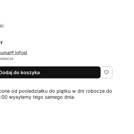
ść:
zy
komat® InPost
 robocze
Dodaj do koszyka
cone od poniedziałku do piątku w dni robocze do
2:00 wysyłamy tego samego dnia.