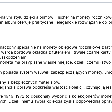
onałym stylu dzięki albumowi Fischer na monety rocznikow
en album oferuje praktyczne i eleganckie rozwiązanie do 
naczony specjalnie na monety obiegowe rocznikowe z lat 
warda bordowa okładka z futerałem i trwałe czarne karty
 uszkodzeniami.
oneta ma przypisane własne miejsce, dzięki czemu łatwo
 posiada system wsuwek zabezpieczających monety, umożl
ny z bezpiecznych materiałów.
legancka oprawa podkreśla wartość kolekcji, czyniąc ją je
e 1949–1972 to doskonały wybór dla kolekcjonerów monet
ych. Dzięki niemu Twoja kolekcja zyska odpowiednią opra