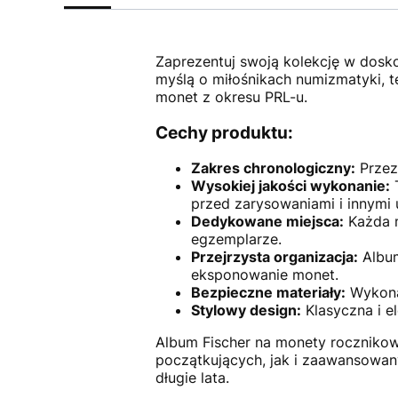
Zaprezentuj swoją kolekcję w dosk
myślą o miłośnikach numizmatyki, t
monet z okresu PRL-u.
Cechy produktu:
Zakres chronologiczny:
Przez
Wysokiej jakości wykonanie:
T
przed zarysowaniami i innymi
Dedykowane miejsca:
Każda m
egzemplarze.
Przejrzysta organizacja:
Album
eksponowanie monet.
Bezpieczne materiały:
Wykona
Stylowy design:
Klasyczna i e
Album Fischer na monety rocznikow
początkujących, jak i zaawansowan
długie lata.