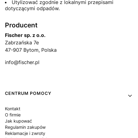
Utylizować zgodnie z lokalnymi przepisami
dotyczącymi odpadów.
Producent
Fischer sp. z o.o.
Zabrzańska 7e
47-907 Bytom, Polska
info@fischer.pl
Linki w stopce
CENTRUM POMOCY
Kontakt
O firmie
Jak kupować
Regulamin zakupów
Reklamacje i zwroty