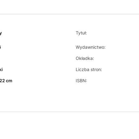
y
Tytuł:
6
Wydawnictwo:
Okładka:
ki
Liczba stron:
 22 cm
ISBN: