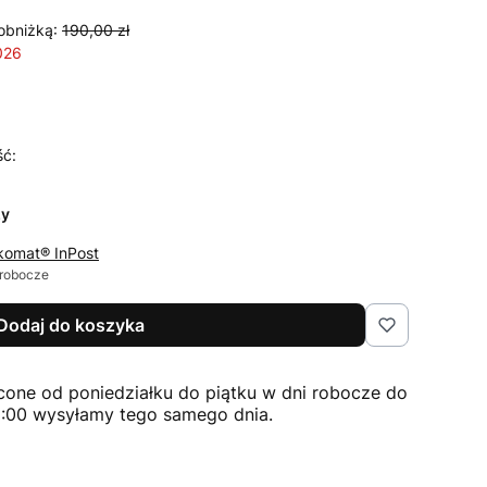
obniżką:
190,00 zł
026
ść:
zy
komat® InPost
 robocze
Dodaj do koszyka
cone od poniedziałku do piątku w dni robocze do
2:00 wysyłamy tego samego dnia.