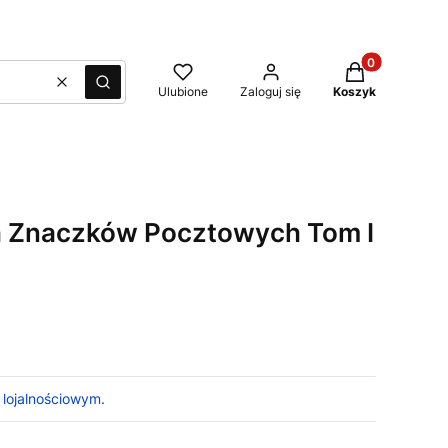
Produkty w kos
Wyczyść
Szukaj
Ulubione
Zaloguj się
Koszyk
h Znaczków Pocztowych Tom I
 lojalnościowym.