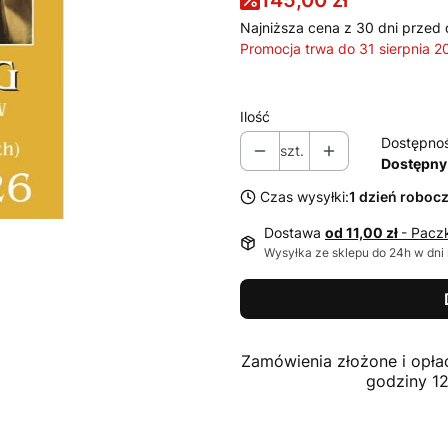
145,00 zł
Najniższa cena z 30 dni przed 
Promocja trwa do 31 sierpnia 2
Ilość
Dostępno
szt.
Dostępny
Czas wysyłki:
1 dzień roboc
Dostawa
od 11,00 zł
- Pacz
Wysyłka ze sklepu do 24h w dni
Zamówienia złożone i opła
godziny 1