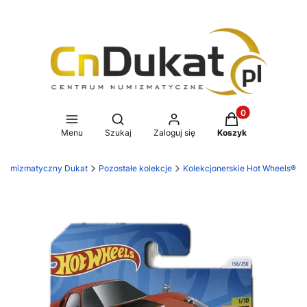
Produkty w koszy
Otwórz wyszukiwarkę
Menu
Szukaj
Zaloguj się
Koszyk
 numizmatyczny Dukat
Pozostałe kolekcje
Kolekcjonerskie Hot Wheels®