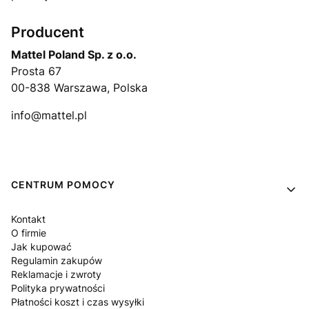
Producent
Mattel Poland Sp. z o.o.
Prosta 67
00-838 Warszawa, Polska
info@mattel.pl
Linki w stopce
CENTRUM POMOCY
Kontakt
O firmie
Jak kupować
Regulamin zakupów
Reklamacje i zwroty
Polityka prywatności
Płatności koszt i czas wysyłki