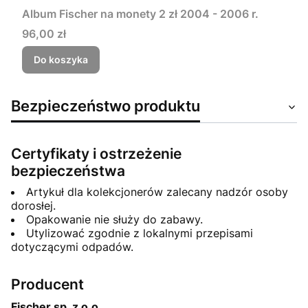
Album Fischer na monety 2 zł 2004 - 2006 r.
Cena
96,00 zł
Do koszyka
Bezpieczeństwo produktu
Certyfikaty i ostrzeżenie
bezpieczeństwa
Artykuł dla kolekcjonerów zalecany nadzór osoby
dorosłej.
Opakowanie nie służy do zabawy.
Utylizować zgodnie z lokalnymi przepisami
dotyczącymi odpadów.
Producent
Fischer sp. z o.o.