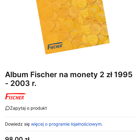
Album Fischer na monety 2 zł 1995
- 2003 r.
Zapytaj o produkt
Dowiedz się
więcej o programie lojalnościowym.
Cena
98,00 zł