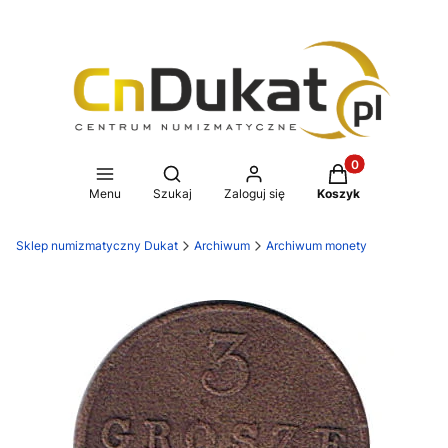
Produkty w koszy
Otwórz wyszukiwarkę
Menu
Szukaj
Zaloguj się
Koszyk
Sklep numizmatyczny Dukat
Archiwum
Archiwum monety