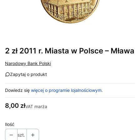
2 zł 2011 r. Miasta w Polsce – Mława
Narodowy Bank Polski
Zapytaj o produkt
Dowiedz się
więcej o programie lojalnościowym.
Cena
8,00 zł
VAT marża
Ilość
szt.