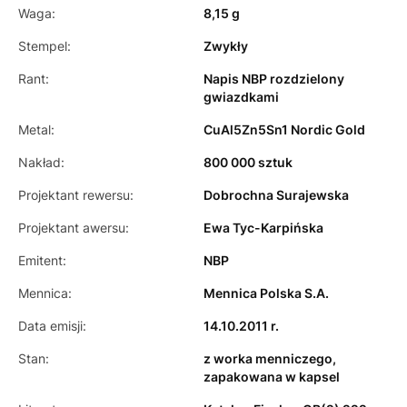
Waga:
8,15 g
Stempel:
Zwykły
Rant:
Napis NBP rozdzielony
gwiazdkami
Metal:
CuAl5Zn5Sn1 Nordic Gold
Nakład:
800 000 sztuk
Projektant rewersu:
Dobrochna Surajewska
Projektant awersu:
Ewa Tyc-Karpińska
Emitent:
NBP
Mennica:
Mennica Polska S.A.
Data emisji:
14.10.2011 r.
Stan:
z worka menniczego,
zapakowana w kapsel