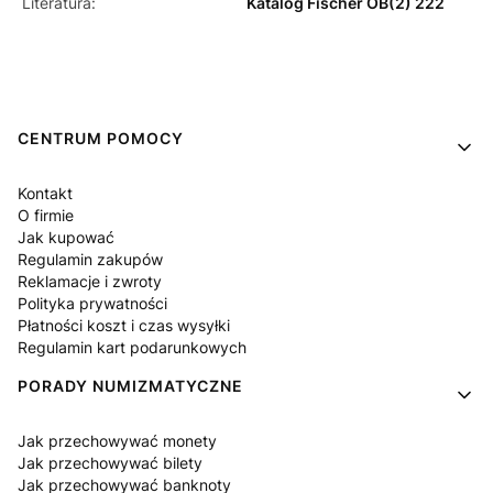
Literatura:
Katalog Fischer OB(2) 222
Linki w stopce
CENTRUM POMOCY
Kontakt
O firmie
Jak kupować
Regulamin zakupów
Reklamacje i zwroty
Polityka prywatności
Płatności koszt i czas wysyłki
Regulamin kart podarunkowych
PORADY NUMIZMATYCZNE
Jak przechowywać monety
Jak przechowywać bilety
Jak przechowywać banknoty