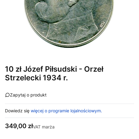
10 zł Józef Piłsudski - Orzeł
Strzelecki 1934 r.
Zapytaj o produkt
Dowiedz się
więcej o programie lojalnościowym.
Cena
349,00 zł
VAT marża