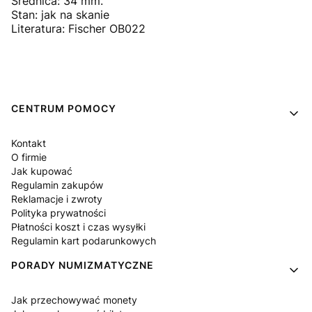
Średnica: 34 mm.
Stan: jak na skanie
Literatura: Fischer OB022
Linki w stopce
CENTRUM POMOCY
Kontakt
O firmie
Jak kupować
Regulamin zakupów
Reklamacje i zwroty
Polityka prywatności
Płatności koszt i czas wysyłki
Regulamin kart podarunkowych
PORADY NUMIZMATYCZNE
Jak przechowywać monety