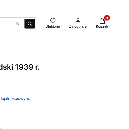
Produkty w kos
Wyczyść
Szukaj
Ulubione
Zaloguj się
Koszyk
dski 1939 r.
 lojalnościowym.