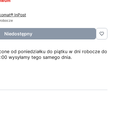
hiwum
komat® InPost
 robocze
Niedostępny
cone od poniedziałku do piątku w dni robocze do
2:00 wysyłamy tego samego dnia.