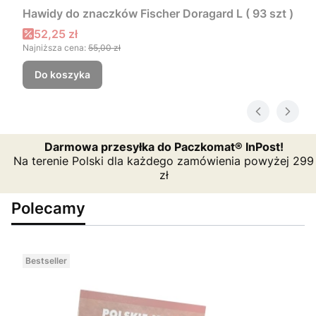
Hawidy do znaczków Fischer Doragard L ( 93 szt )
Cena promocyjna
52,25 zł
Najniższa cena:
55,00 zł
Do koszyka
Darmowa przesyłka do Paczkomat® InPost!
Na terenie Polski dla każdego zamówienia powyżej 299
zł
Polecamy
Bestseller