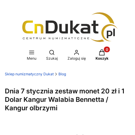
Produkty w koszy
Otwórz wyszukiwarkę
Menu
Szukaj
Zaloguj się
Koszyk
Sklep numizmatyczny Dukat
Blog
Dnia 7 stycznia zestaw monet 20 zł i 1
Dolar Kangur Walabia Bennetta /
Kangur olbrzymi